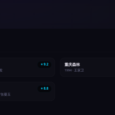
文艺
⭐ 9.2
重庆森林
润发
1994 · 王家卫
⭐ 8.8
明/张曼玉