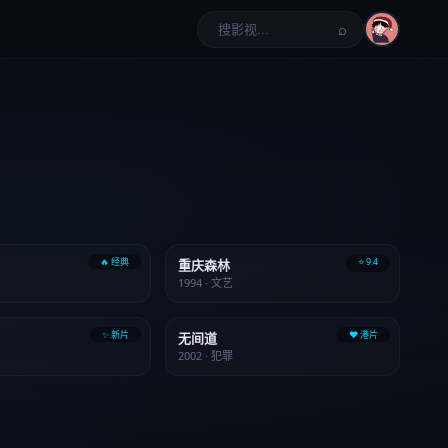
⌕
🔥 经典
⭐ 9.4
重庆森林
1994 · 文艺
✨ 新片
❤️ 港片
无间道
2002 · 犯罪