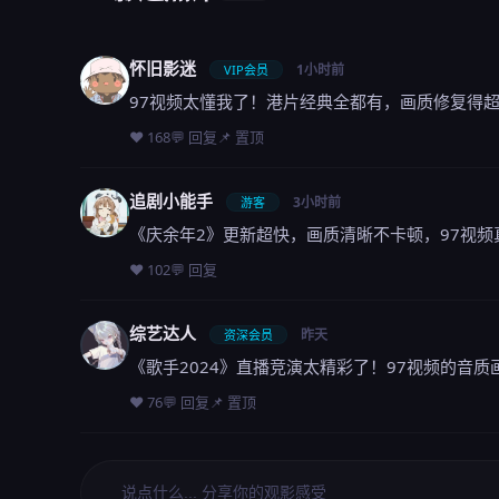
怀旧影迷
1小时前
VIP会员
97视频太懂我了！港片经典全都有，画质修复得
❤️ 168
💬 回复
📌 置顶
追剧小能手
3小时前
游客
《庆余年2》更新超快，画质清晰不卡顿，97视
❤️ 102
💬 回复
综艺达人
昨天
资深会员
《歌手2024》直播竞演太精彩了！97视频的音
❤️ 76
💬 回复
📌 置顶