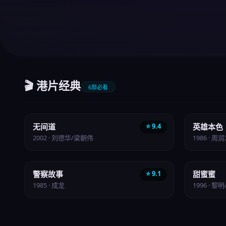
🎬 港片经典
6部必看
犯罪
动作
无间道
⭐ 9.4
英雄本色
2002 · 刘德华/梁朝伟
1986 · 周
动作
爱情
警察故事
⭐ 9.1
甜蜜蜜
1985 · 成龙
1996 · 黎