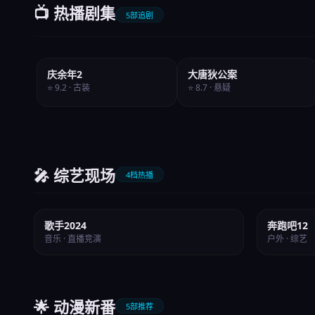
📺 热播剧集
5部追剧
全30集
第2季
庆余年2
大唐狄公案
⭐ 9.2 · 古装
⭐ 8.7 · 悬疑
🎤 综艺现场
4档热播
⭐ 9.1
⭐ 8.8
歌手2024
奔跑吧12
音乐 · 直播竞演
户外 · 综艺
🌟 动漫新番
5部推荐