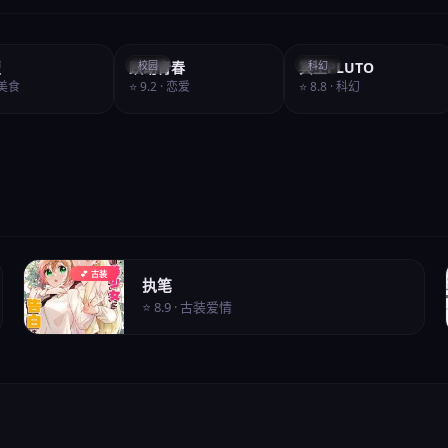
饭
跃动青春
校园
冥王PLUTO
科幻
· 美食
⭐ 9.2 · 恋爱
⭐ 8.8 · 科幻
💕 古装
执笔
⭐ 8.9 · 古装爱情