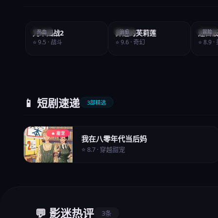
咒术回战2
热血
葬送的芙莉莲
治愈
迷宫
冒险
⭐ 9.5 · 战斗
⭐ 9.6 · 奇幻
⭐ 8.9 
📱 短剧速递
3部精选
🔥 甜宠
我在八零年代当后妈
⭐ 8.7 · 穿越甜宠
💬 影迷热评
3条