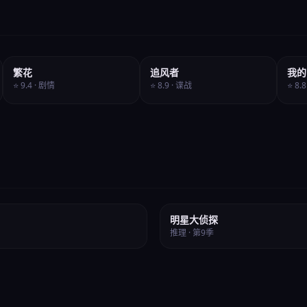
全40集
更新中
繁花
追风者
我的
⭐ 9.4 · 剧情
⭐ 8.9 · 谍战
⭐ 8.
⭐ 9.3
明星大侦探
推理 · 第9季