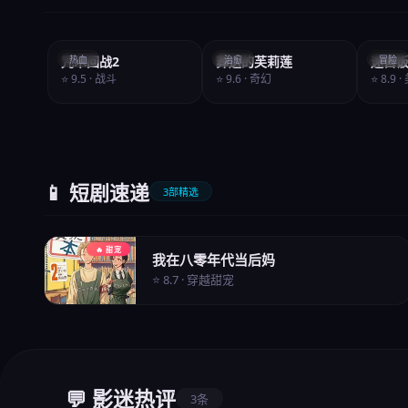
咒术回战2
热血
葬送的芙莉莲
治愈
迷宫
冒险
⭐ 9.5 · 战斗
⭐ 9.6 · 奇幻
⭐ 8.9 
📱 短剧速递
3部精选
🔥 甜宠
我在八零年代当后妈
⭐ 8.7 · 穿越甜宠
💬 影迷热评
3条