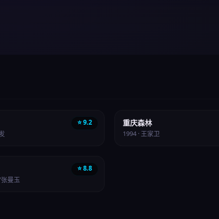
文艺
⭐ 9.2
重庆森林
润发
1994 · 王家卫
⭐ 8.8
明/张曼玉