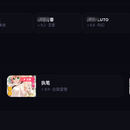
饭
跃动青春
校园
冥王PLUTO
科幻
· 美食
⭐ 9.2 · 恋爱
⭐ 8.8 · 科幻
💕 古装
执笔
⭐ 8.9 · 古装爱情