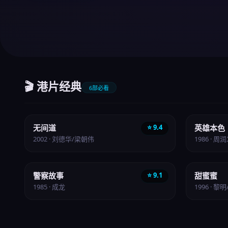
🎬 港片经典
6部必看
犯罪
动作
无间道
⭐ 9.4
英雄本色
2002 · 刘德华/梁朝伟
1986 · 周
动作
爱情
警察故事
⭐ 9.1
甜蜜蜜
1985 · 成龙
1996 · 黎