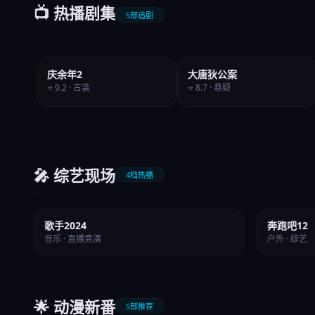
📺 热播剧集
5部追剧
全30集
第2季
庆余年2
大唐狄公案
⭐ 9.2 · 古装
⭐ 8.7 · 悬疑
🎤 综艺现场
4档热播
⭐ 9.1
⭐ 8.8
歌手2024
奔跑吧12
音乐 · 直播竞演
户外 · 综艺
🌟 动漫新番
5部推荐