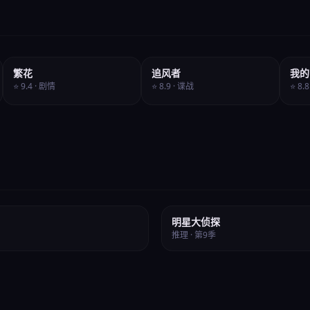
全40集
更新中
繁花
追风者
我的
⭐ 9.4 · 剧情
⭐ 8.9 · 谍战
⭐ 8.
⭐ 9.3
明星大侦探
推理 · 第9季