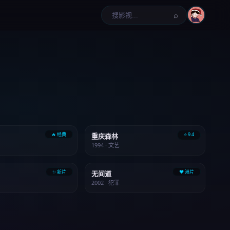
⌕
🔥 经典
⭐ 9.4
重庆森林
1994 · 文艺
✨ 新片
❤️ 港片
无间道
2002 · 犯罪