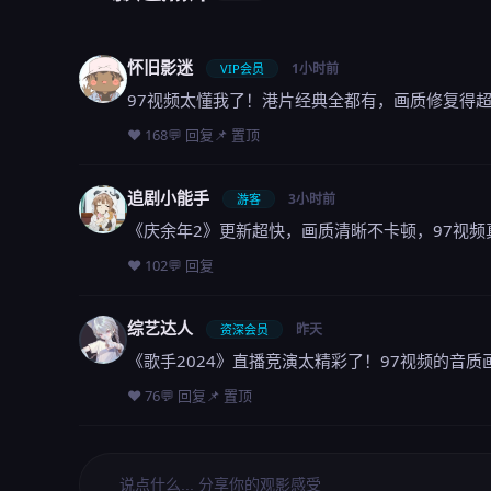
怀旧影迷
1小时前
VIP会员
97视频太懂我了！港片经典全都有，画质修复得
❤️ 168
💬 回复
📌 置顶
追剧小能手
3小时前
游客
《庆余年2》更新超快，画质清晰不卡顿，97视
❤️ 102
💬 回复
综艺达人
昨天
资深会员
《歌手2024》直播竞演太精彩了！97视频的音
❤️ 76
💬 回复
📌 置顶